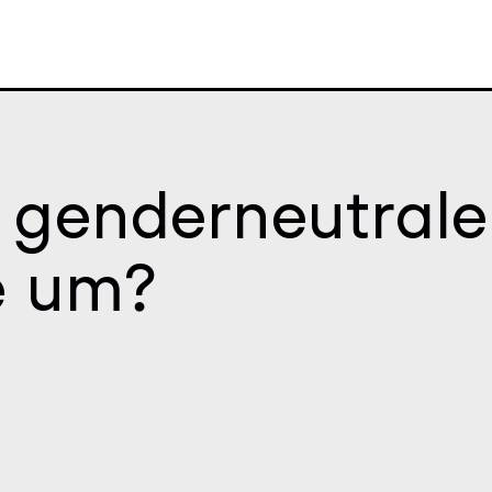
Direkt
zum
Inhalt
 genderneutrale 
e um?