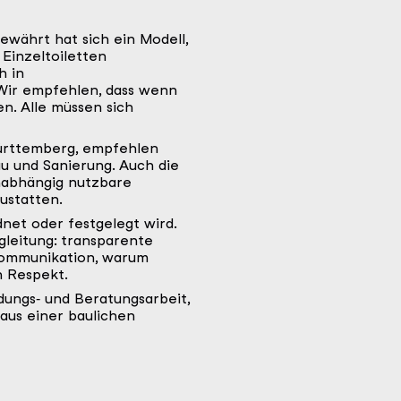
währt hat sich ein Modell,
Einzeltoiletten
h in
Wir empfehlen, dass wenn
en. Alle müssen sich
Württemberg, empfehlen
u und Sanierung. Auch die
unabhängig nutzbare
ustatten.
dnet oder festgelegt wird.
leitung: transparente
 Kommunikation, warum
n Respekt.
dungs‑ und Beratungsarbeit,
aus einer baulichen