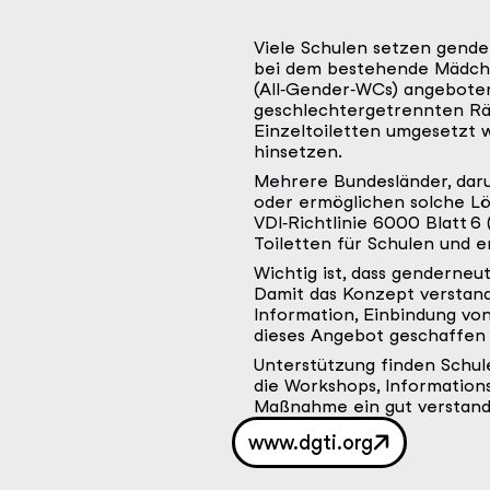
Antwort
Viele Schulen setzen gende
bei dem bestehende Mädchen
(All‑Gender‑WCs) angeboten
geschlechtergetrennten Rä
Einzeltoiletten umgesetzt w
hinsetzen.
Mehrere Bundesländer, dar
oder ermöglichen solche Lö
VDI‑Richtlinie 6000 Blatt 
Toiletten für Schulen und 
Wichtig ist, dass genderneu
Damit das Konzept verstand
Information, Einbindung von
dieses Angebot geschaffen 
Unterstützung finden Schul
die Workshops, Informations
Maßnahme ein gut verstand
www.dgti.org