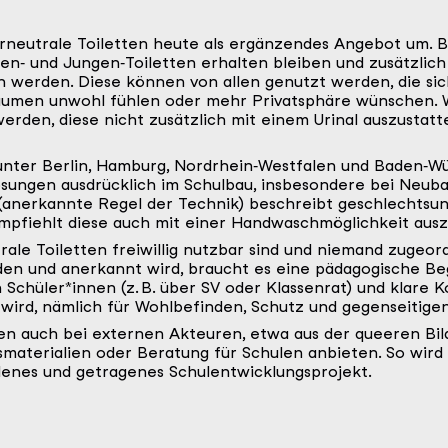
rneutrale Toiletten heute als ergänzendes Angebot um. Be
‑ und Jungen‑Toiletten erhalten bleiben und zusätzlich 
 werden. Diese können von allen genutzt werden, die sic
umen unwohl fühlen oder mehr Privatsphäre wünschen. 
erden, diese nicht zusätzlich mit einem Urinal auszustatt
unter Berlin, Hamburg, Nordrhein‑Westfalen und Baden‑
sungen ausdrücklich im Schulbau, insbesondere bei Neuba
6 (anerkannte Regel der Technik) beschreibt geschlechts
empfiehlt diese auch mit einer Handwaschmöglichkeit ausz
trale Toiletten freiwillig nutzbar sind und niemand zugeor
en und anerkannt wird, braucht es eine pädagogische Beg
 Schüler*innen (z. B. über SV oder Klassenrat) und klare
wird, nämlich für Wohlbefinden, Schutz und gegenseitige
en auch bei externen Akteuren, etwa aus der queeren Bil
materialien oder Beratung für Schulen anbieten. So wird 
enes und getragenes Schulentwicklungsprojekt.